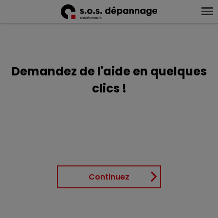
Langue
Options
Contact
Demandez de l'aide en quelques
clics !
Conditions
Environment: PROD
Compilation: 20260623.1655
Continuez